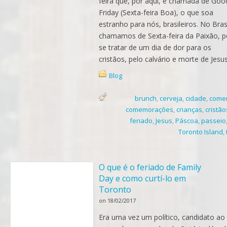
feira que, por aqui, é chamada de Goo
Friday (Sexta-feira Boa), o que soa
estranho para nós, brasileiros. No Brasi
chamamos de Sexta-feira da Paixão, p
se tratar de um dia de dor para os
cristãos, pelo calvário e morte de Jesus
Blog
brunch
,
cerveja
,
cidade
,
come
comemorações
,
crianças
,
cristão
feriado
,
Jesus
,
Páscoa
,
passeio
Toronto Island
,
O que é o feriado de Family
Day e como curtí-lo em
Toronto
on
18/02/2017
Era uma vez um político, candidato ao