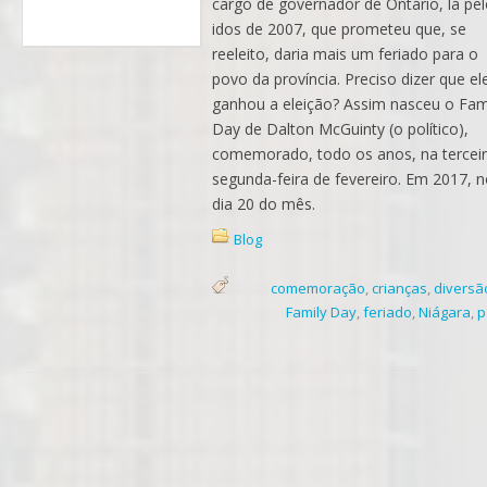
cargo de governador de Ontário, lá pe
idos de 2007, que prometeu que, se
reeleito, daria mais um feriado para o
povo da província. Preciso dizer que el
ganhou a eleição? Assim nasceu o Fam
Day de Dalton McGuinty (o político),
comemorado, todo os anos, na tercei
segunda-feira de fevereiro. Em 2017, 
dia 20 do mês.
Blog
comemoração
,
crianças
,
diversã
Family Day
,
feriado
,
Niágara
,
p