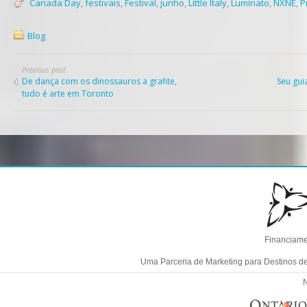
Canada Day
,
festivais
,
Festival
,
junho
,
Little Italy
,
Luminato
,
NXNE
,
P
Blog
Previous post
De dança com os dinossauros a grafite,
Seu gui
tudo é arte em Toronto
Financiame
Uma Parceria de Marketing para Destinos d
N