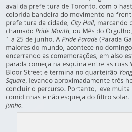
aval da prefeitura de Toronto, com o ha
colorida bandeira do movimento na frent
prefeitura da cidade,
City Hall
, marcando o
chamado
Pride Month
, ou Mês do Orgulho,
1 a 25 de junho. A
Pride Parade
(Parada Ga
maiores do mundo, acontece no domingo,
encerrando as comemorações, em also est
parada começa na esquina entre as ruas 
Bloor Street e termina no quarteirão
Yon
Square
, levando aproximadamente três ho
concluir o percurso. Portanto, leve muita
comidinhas e não esqueça do filtro solar.
junho.