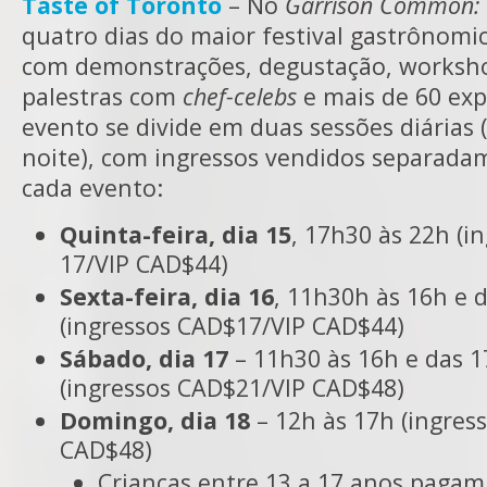
Taste of Toronto
– No
Garrison Common: 
quatro dias do maior festival gastrônomic
com demonstrações, degustação, worksh
palestras com
chef-celebs
e mais de 60 exp
evento se divide em duas sessões diárias 
noite), com ingressos vendidos separada
cada evento:
Quinta-feira, dia 15
, 17h30 às 22h (i
17/VIP CAD$44)
Sexta-feira, dia 16
, 11h30h às 16h e 
(ingressos CAD$17/VIP CAD$44)
Sábado, dia 17
– 11h30 às 16h e das 1
(ingressos CAD$21/VIP CAD$48)
Domingo, dia 18
– 12h às 17h (ingres
CAD$48)
Crianças entre 13 a 17 anos paga