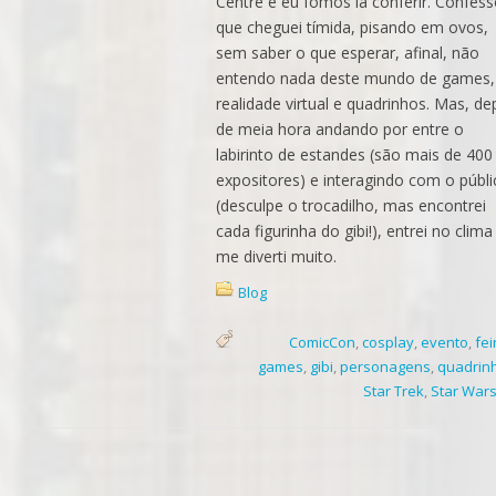
Centre e eu fomos lá conferir. Confes
que cheguei tímida, pisando em ovos,
sem saber o que esperar, afinal, não
entendo nada deste mundo de games,
realidade virtual e quadrinhos. Mas, de
de meia hora andando por entre o
labirinto de estandes (são mais de 400
expositores) e interagindo com o públ
(desculpe o trocadilho, mas encontrei
cada figurinha do gibi!), entrei no clima
me diverti muito.
Blog
ComicCon
,
cosplay
,
evento
,
fei
games
,
gibi
,
personagens
,
quadrin
Star Trek
,
Star War