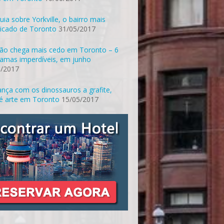
uia sobre Yorkville, o bairro mais
ticado de Toronto
31/05/2017
ão chega mais cedo em Toronto – 6
amas imperdíveis, em junho
5/2017
nça com os dinossauros a grafite,
é arte em Toronto
15/05/2017