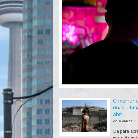
O melhor 
duas últi
abril
on
16/04/2017
Dá para acr