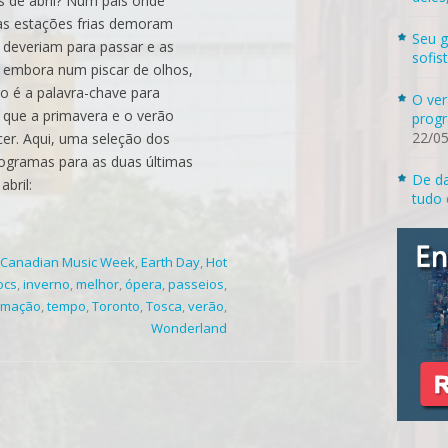
 de abril? Num país onde
as estações frias demoram
Seu g
 deveriam para passar e as
sofis
 embora num piscar de olhos,
o é a palavra-chave para
O ver
o que a primavera e o verão
progr
22/0
cer. Aqui, uma seleção dos
ogramas para as duas últimas
De da
bril:
tudo 
Canadian Music Week
,
Earth Day
,
Hot
ocs
,
inverno
,
melhor
,
ópera
,
passeios
,
amação
,
tempo
,
Toronto
,
Tosca
,
verão
,
Wonderland