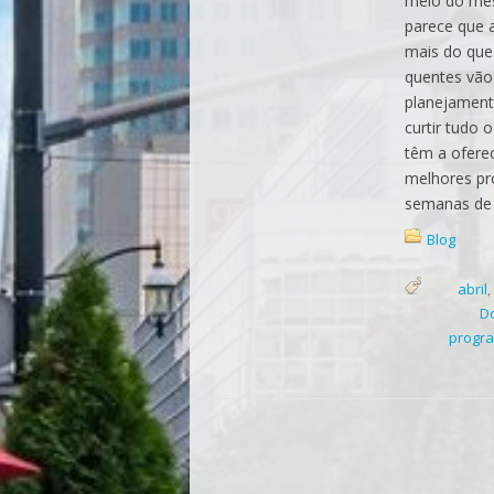
meio do mês
parece que 
mais do que
quentes vão
planejament
curtir tudo 
têm a ofere
melhores pr
semanas de a
Blog
abril
,
D
progr