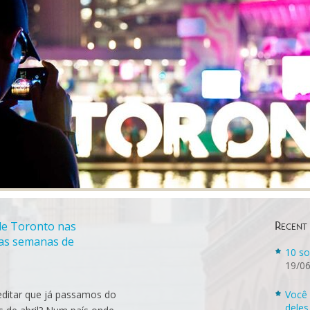
de Toronto nas
Recent
mas semanas de
10 so
19/0
editar que já passamos do
Você 
deles