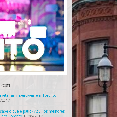
 Posts
rveterias imperdíveis em Toronto
6/2017
sabe o que é patio? Aqui, os melhores
, em Toronto
10/06/2017