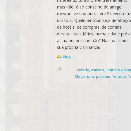
na área do turismo e entretenimento,
mas não, é só conselho de amigo,
mesmo: vez ou outra, você deveria faz
um tour. Qualquer tour: seja de atraçõ
de hotéis, de compras, de comida;
durante suas férias, numa cidade próx
à sua ou, por que não? Na sua cidade
sua própria vizinhança.
Blog
cidade
,
comida
,
Culinary Adve
Mealshare
,
passeio
,
Toronto
,
T