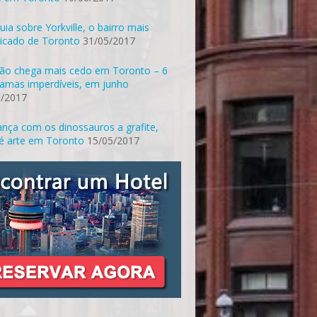
uia sobre Yorkville, o bairro mais
ticado de Toronto
31/05/2017
ão chega mais cedo em Toronto – 6
amas imperdíveis, em junho
5/2017
nça com os dinossauros a grafite,
é arte em Toronto
15/05/2017