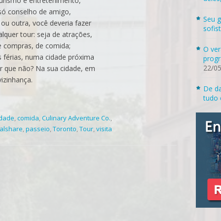
turismo e entretenimento,
só conselho de amigo,
Seu g
ou outra, você deveria fazer
sofis
lquer tour: seja de atrações,
de compras, de comida;
O ver
s férias, numa cidade próxima
progr
22/0
or que não? Na sua cidade, em
vizinhança.
De da
tudo 
idade
,
comida
,
Culinary Adventure Co.
,
alshare
,
passeio
,
Toronto
,
Tour
,
visita