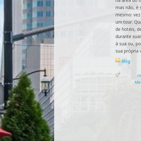
na área do 
mas não, é 
mesmo: vez 
um tour. Qua
de hotéis, 
durante sua
à sua ou, p
sua própria 
Blog
c
Me