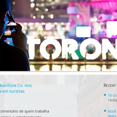
dventure Co. nos
Recent
 em turistas
10 so
19/0
 comentário de quem trabalha
Você 
deles