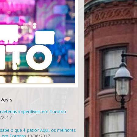
 Posts
rveterias imperdíveis em Toronto
6/2017
sabe o que é patio? Aqui, os melhores
, em Toronto
10/06/2017