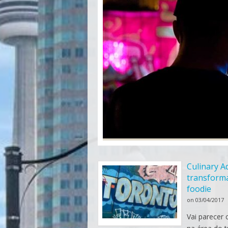
Culinary A
transforma
foodie
on
03/04/2017
Vai parecer