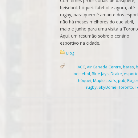
Com times profissionais de basquete,
beisebol, hóquei, futebol e agora, até
rugby, para quem é amante dos esport
não há meses melhores do que abril,
maio e junho para uma visita a Toront
Aqui, um resumão sobre o cenário
esportivo na cidade.
Blog
ACC
,
Air Canada Centre
,
bares
,
beisebol
,
Blue Jays
,
Drake
,
esport
hóquei
,
Maple Leafs
,
pub
,
Roger
rugby
,
SkyDome
,
Toronto
,
T