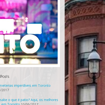
 Posts
rveterias imperdíveis em Toronto
6/2017
sabe o que é patio? Aqui, os melhores
, em Toronto
10/06/2017