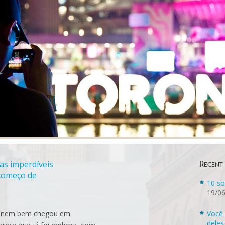
as imperdíveis
Recent
 começo de
10 so
19/0
a nem bem chegou em
Você 
deles