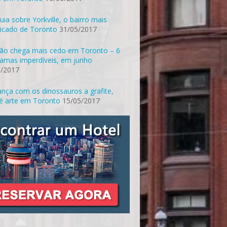
uia sobre Yorkville, o bairro mais
ticado de Toronto
31/05/2017
ão chega mais cedo em Toronto – 6
amas imperdíveis, em junho
5/2017
nça com os dinossauros a grafite,
é arte em Toronto
15/05/2017