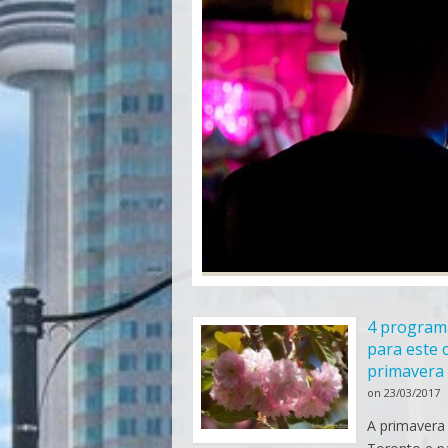
4 program
para este
primavera
on
23/03/2017
A primaver