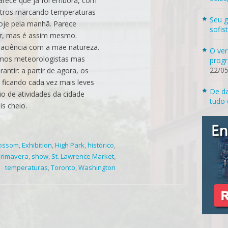
arece que já foi embora, com
tros marcando temperaturas
Seu g
hoje pela manhã. Parece
sofis
r, mas é assim mesmo.
ciência com a mãe natureza.
O ver
mos meteorologistas mas
progr
22/0
ntir: a partir de agora, os
 ficando cada vez mais leves
De da
io de atividades da cidade
tudo 
s cheio.
lossom
,
Exhibition
,
High Park
,
histórico
,
rimavera
,
show
,
St. Lawrence Market
,
temperaturas
,
Toronto
,
Washington