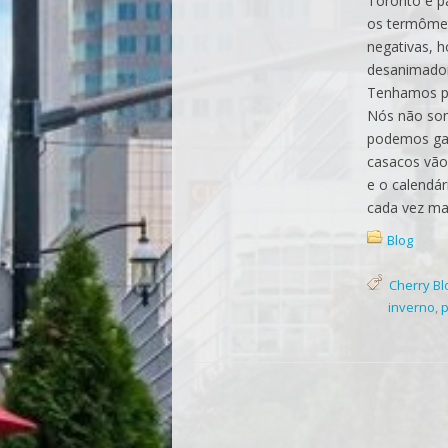
Toronto e p
os termôme
negativas, 
desanimado
Tenhamos pa
Nós não so
podemos gara
casacos vão
e o calendár
cada vez mai
Blog
Cherry B
inverno
,
p