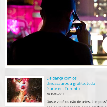
De dança com os
dinossauros a grafite, tudo
é arte em Toronto
on
15/05/2017
Goste você ou não de artes, é impossí