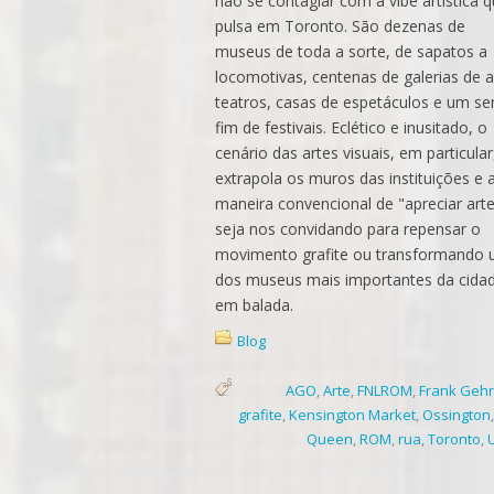
não se contagiar com a vibe artística 
pulsa em Toronto. São dezenas de
museus de toda a sorte, de sapatos a
locomotivas, centenas de galerias de a
teatros, casas de espetáculos e um s
fim de festivais. Eclético e inusitado, o
cenário das artes visuais, em particular
extrapola os muros das instituições e 
maneira convencional de "apreciar arte
seja nos convidando para repensar o
movimento grafite ou transformando
dos museus mais importantes da cida
em balada.
Blog
AGO
,
Arte
,
FNLROM
,
Frank Gehr
grafite
,
Kensington Market
,
Ossington
Queen
,
ROM
,
rua
,
Toronto
,