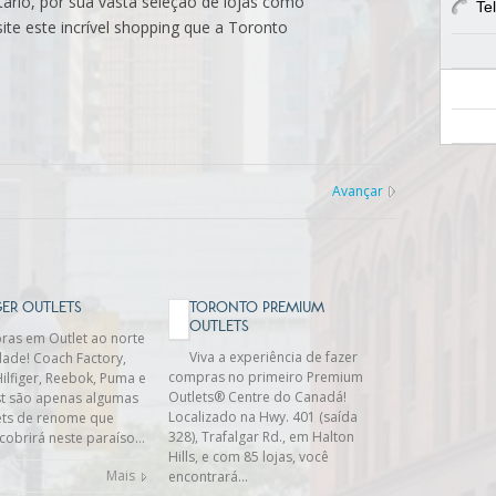
rio, por sua vasta seleção de lojas como
Te
isite este incrível shopping que a Toronto
Avançar
ER OUTLETS
TORONTO PREMIUM
OUTLETS
as em Outlet ao norte
Viva a experiência de fazer
dade! Coach Factory,
compras no primeiro Premium
lfiger, Reebok, Puma e
Outlets® Centre do Canadá!
t são apenas algumas
Localizado na Hwy. 401 (saída
ets de renome que
328), Trafalgar Rd., em Halton
cobrirá neste paraíso…
Hills, e com 85 lojas, você
Mais
encontrará…