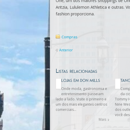
One, um dos maiores shoppings de Ontá
Aritzia, Lululemon Athletica e outras. V
fashion proporciona.
Compras
Anterior
Listas relacionadas
LOJAS EM DON MILLS
TANG
Onde moda, gastronomia e
Compr
entretenimento passeiam
da ci
lado a lado. Visite o primeiro e
Tommy Hi
um dos mais elegantes centros
Nine Wes
comerciais…
dos outl
você des
Mais