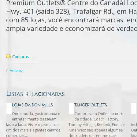
Premium Outlets® Centre do Canadá! Loc
Hwy. 401 (saída 328), Trafalgar Rd., em Hal
com 85 lojas, você encontrará marcas lend
ampla variedade e economizará de verdad
Compras
Anterior
Listas relacionadas
LOJAS EM DON MILLS
TANGER OUTLETS
Onde moda, gastronomia e
Compras em Outlet ao norte
entretenimento passeiam
da cidade! Coach Factory,
lado a lado. Visite o primeiro e
Tommy Hilfiger, Reebok, Puma e
fec
um dos mais elegantes centros
Nine West são apenas algumas
Out
comerciais…
dos outlets de renome que
loj