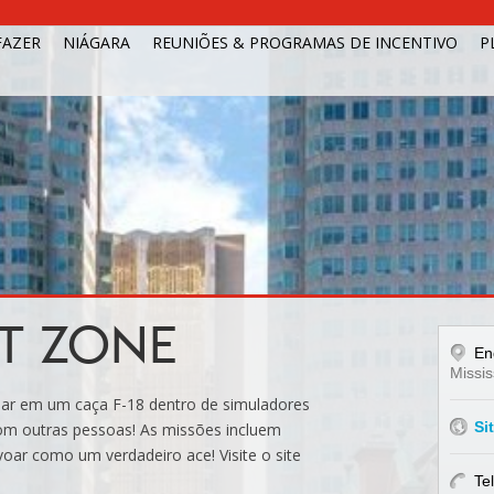
FAZER
NIÁGARA
REUNIÕES & PROGRAMAS DE INCENTIVO
P
T ZONE
En
Missi
oar em um caça F-18 dentro de simuladores
Si
m outras pessoas! As missões incluem
oar como um verdadeiro ace! Visite o site
Te