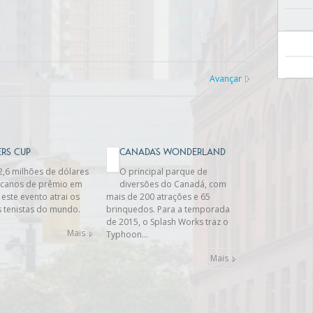
Avançar
RS CUP
CANADA’S WONDERLAND
,6 milhões de dólares
O principal parque de
icanos de prêmio em
diversões do Canadá, com
 este evento atrai os
mais de 200 atrações e 65
 tenistas do mundo.
brinquedos. Para a temporada
de 2015, o Splash Works traz o
Mais
Typhoon…
Mais