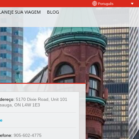
Português
LANEJE SUA VIAGEM
BLOG
dereço:
5170 Dixie Road, Unit 101
ssauga, ON L4W 1E3
te
lefone:
905-602-4775