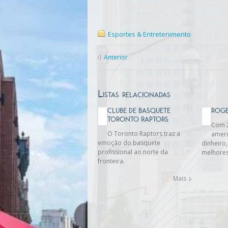
Esportes & Entretenimento
Anterior
Listas relacionadas
CLUBE DE BASQUETE
ROGE
TORONTO RAPTORS
Com 2
O Toronto Raptors traz a
amer
emoção do basquete
dinheiro,
profissional ao norte da
melhores
fronteira.
Mais